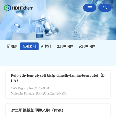
防晒剂
光引发剂
新材料
医药中间体
农药中间体
Poly(ethylene glycol) bis(p-dimethylaminobenzoate)（B
LA）
CAS Registry No: 71512-90-8
Molecular Formula: (C
H
O)n.C
H
N
O
2
4
18
20
2
3
对二甲氨基苯甲酸乙酯（EDB）