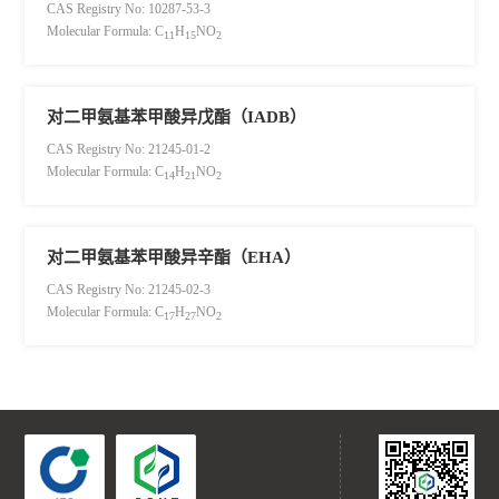
CAS Registry No: 10287-53-3
Molecular Formula: C
H
NO
11
15
2
对二甲氨基苯甲酸异戊酯（IADB）
CAS Registry No: 21245-01-2
Molecular Formula: C
H
NO
14
21
2
对二甲氨基苯甲酸异辛酯（EHA）
CAS Registry No: 21245-02-3
Molecular Formula: C
H
NO
17
27
2